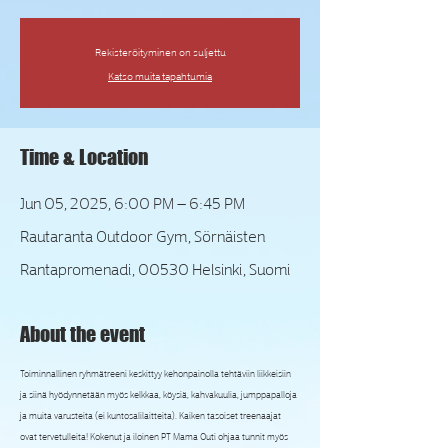
Rekisteröityminen on suljettu
Katso muita tapahtumia
Time & Location
Jun 05, 2025, 6:00 PM – 6:45 PM
Rautaranta Outdoor Gym, Sörnäisten
Rantapromenadi, 00530 Helsinki, Suomi
About the event
Toiminnallinen ryhmätreeni keskittyy kehonpainolla tehtäviin liikkeisiin 
ja siinä hyödynnetään myös kelkkaa, köysiä, kahvakuulia, jumppapalloja 
ja muita varusteita (ei kuntosalilaitteita). Kaiken tasoiset treenaajat 
ovat tervetulleita! Kokenut ja iloinen PT Mama Outi ohjaa tunnit myös 