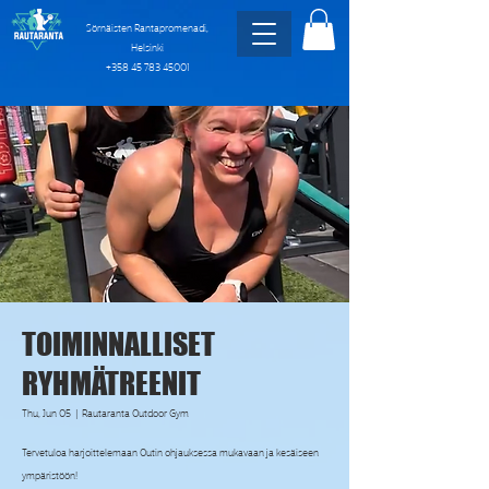
Sörnäisten Rantapromenadi,
Helsinki
+358 45 783 45001
TOIMINNALLISET
RYHMÄTREENIT
Thu, Jun 05
  |  
Rautaranta Outdoor Gym
Tervetuloa harjoittelemaan Outin ohjauksessa mukavaan ja kesäiseen
ympäristöön!