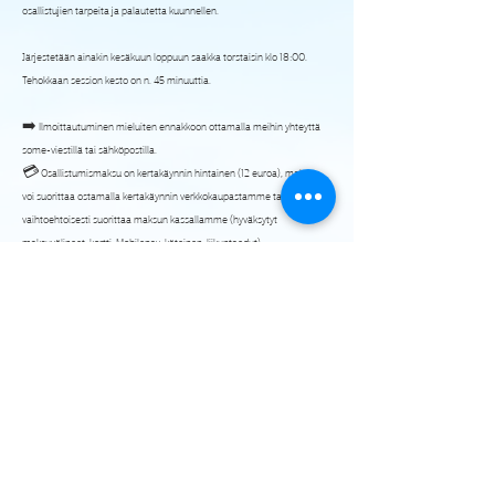
osallistujien tarpeita ja palautetta kuunnellen.
Järjestetään ainakin kesäkuun loppuun saakka torstaisin klo 18:00. 
Tehokkaan session kesto on n. 45 minuuttia.
➡️ Ilmoittautuminen mieluiten ennakkoon ottamalla meihin yhteyttä 
some-viestillä tai sähköpostilla.
💳 Osallistumismaksu on kertakäynnin hintainen (12 euroa), maksun 
voi suorittaa ostamalla kertakäynnin verkkokaupastamme tai 
vaihtoehtoisesti suorittaa maksun kassallamme (hyväksytyt 
maksuvälineet: kortti, Mobilepay, käteinen, liikuntaedut).
♨️ Mahdollisuus saunoa ROG Löylyssä ja käyttää SUP-lautoja treenin 
päätteeksi (kuuluu hintaan).
Tervetuloa viettämään aktiivinen kesä treeniparatiisiin!
Show More