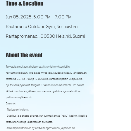
Time & Location
Jun 05, 2025, 5:00 PM – 7:00 PM
Rautaranta Outdoor Gym, Sörnäisten
Rantapromenadi, 00530 Helsinki, Suomi
About the event
Tervetuloa mukaan alhaisen osallistumiskynnyksen lajiin, 
roikkumiskilpailuun, joka palaa myös tällä kaudella! Kilpailu järjestetään 
torstaina 5.6. klo 17:00 ja 19:00 välillä kuntosalin portin ulkopuolella 
sijaitsevalla pyörivällä tangolla. Osallistuminen on ilmaista. Jos haluat 
lähteä suorituksesi jälkeen, ilmoitamme sijoituksesi ja mahdollisen 
palkinnon myöhemmin.
Säännöt:

-Ristiote on kielletty.

-Suoritus ja ajanotto alkavat, kun tuomari antaa "roiku"-käskyn, kilpailija 
tarttuu tankoon ja jalat irtoavat alustasta.

-Molempien käsien on pysyttävä tangossa kiinni ja painon on 