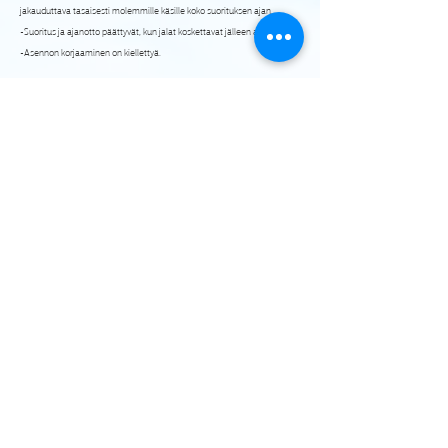
jakauduttava tasaisesti molemmille käsille koko suorituksen ajan.

-Suoritus ja ajanotto päättyvät, kun jalat koskettavat jälleen alustaa.

-Asennon korjaaminen on kiellettyä.
Ennakkoilmoittautumista ei vaadita. Kaikki kilpailevat samassa sarjassa.
🏆 Kolme parasta palkitaan Rautarannan treenikorteilla!
⭐Tervetuloa mukaan haastamaan itsesi ja ehkä muutkin!
Share this event
© 2026 Rautaranta Outdoor Gym. All rights reserved.