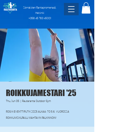
Sörnäisten Rantapromenadi,
Helsinki
+358 45 783 45001
ROIKKUJAMESTARI '25
Thu, Jun 05
  |  
Rautaranta Outdoor Gym
ROG:N EVENTTIPUTKI 2025 ALKAA: TO 5.6. VUOROSSA
ROIKKUMISKILPAILU MAHTAVIN PALKINNOIN!