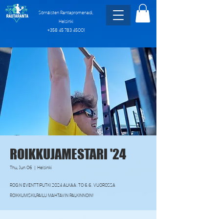
Sörnäisten Rantapromenadi,
Helsinki
+358 45 783 45001
ROIKKUJAMESTARI '24
Thu, Jun 06
  |  
Helsinki
ROG:N EVENTTIPUTKI 2024 ALKAA: TO 6.6. VUOROSSA
ROIKKUMISKILPAILU MAHTAVIN PALKINNOIN!