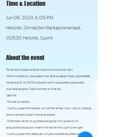
Time & Location
Jun 06, 2024, 6:00 PM
Helsinki, Sörnäisten Rantapromenadi,
00530 Helsinki, Suomi
About the event
Tervetuloa mukaan alhaisen osallistumiskynnyksen lajiin, 
roikkumiskilpailuun, joka palaa myös tällä kaudella! Kilpailu järjestetään 
torstaina 6.6. klo 18:00 kuntosalin portin ulkopuolella sijaitsevalla 
pyörivällä tangolla. Osallistuminen on ilmaista.
Säännöt:

-Ristiote on kielletty.

-Suoritus ja ajanotto alkavat, kun tuomari antaa "roiku"-käskyn, kilpailija 
tarttuu tankoon ja jalat irtoavat alustasta.

-Molempien käsien on pysyttävä tangossa kiinni ja painon on 
jakauduttava tasaisesti molemmille käsille koko suorituksen ajan.

-Suoritus ja ajanotto päättyvät, kun jalat koskettavat jälleen alustaa.
