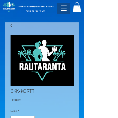
Sörnäisten Rantapromenadi, Helsinki
+358 45 783 45001
6KK-KORTTI
Hinta
149,00 €
Määrä
*