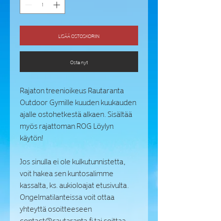
LISÄÄ OSTOSKORIIN
Osta nyt
Rajaton treenioikeus Rautaranta
Outdoor Gymille kuuden kuukauden
ajalle ostohetkestä alkaen. Sisältää
myös rajattoman ROG Löylyn
käytön!
Jos sinulla ei ole kulkutunnistetta,
voit hakea sen kuntosalimme
kassalta, ks. aukioloajat etusivulta.
Ongelmatilanteissa voit ottaa
yhteyttä osoitteeseen
contact@rautaranta.fi tai soittaa