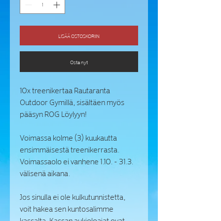
LISÄÄ OSTOSKORIIN
Osta nyt
10x treenikertaa Rautaranta
Outdoor Gymillä, sisältäen myös
pääsyn ROG Löylyyn!
Voimassa kolme (3) kuukautta
ensimmäisestä treenikerrasta.
Voimassaolo ei vanhene 1.10. - 31.3.
välisenä aikana.
Jos sinulla ei ole kulkutunnistetta,
voit hakea sen kuntosalimme
kassalta. Kassan aukioloajat ovat