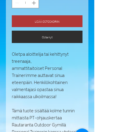
LISÄÄ OSTOSKORIIN
Osta nyt
Oletpa aloittelija tai kehittynyt
treenaaja,
ammattitaitoiset Personal
Trainerimme auttavat sinua
eteenpäin. Henkilökohtainen
valmentajasi opastaa sinua
raikkaassa ulkoilmassa!
Tämä tuote sisältää kolme tunnin
mittaista PT-ohjauskertaa
Rautaranta Outdoor Gymillä
Personal Trainerin kanssa yhdessä