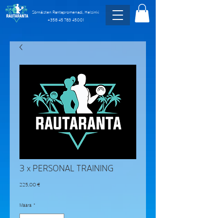
Sörnäisten Rantapromenadi, Helsinki
+358 45 783 45001
3 x PERSONAL TRAINING
Hinta
225,00 €
Määrä
*