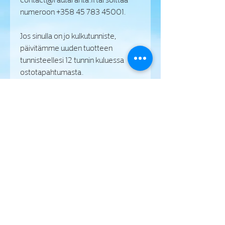
numeroon +358 45 783 45001.
Jos sinulla on jo kulkutunniste,
päivitämme uuden tuotteen
tunnisteellesi 12 tunnin kuluessa
ostotapahtumasta.
Voit myös ostaa kortin
liikunta/virike-edulla. Kirjaudu tällöin
mobiilisovellukseen
(Smartum/Edenred/muu
palveluntarjoaja), etsi Rautaranta,
aseta maksun määräksi tuotteen
hinta ja suorita maksu.
Tuote-ehdot:
http://www.rautaranta.fi/tuote-ehdot