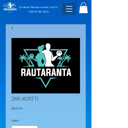
Sörnäisten Rantapromenadi, Helsinki
+358 45 783 45001
2KK-KORTTI
Hinta
89,00 €
Määrä
*