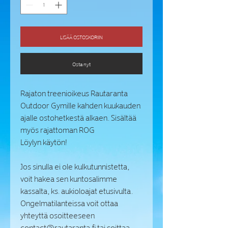
LISÄÄ OSTOSKORIIN
Osta nyt
Rajaton treenioikeus Rautaranta
Outdoor Gymille kahden kuukauden
ajalle ostohetkestä alkaen. Sisältää
myös rajattoman ROG
Löylyn käytön!
Jos sinulla ei ole kulkutunnistetta,
voit hakea sen kuntosalimme
kassalta, ks. aukioloajat etusivulta.
Ongelmatilanteissa voit ottaa
yhteyttä osoitteeseen
contact@rautaranta.fi tai soittaa