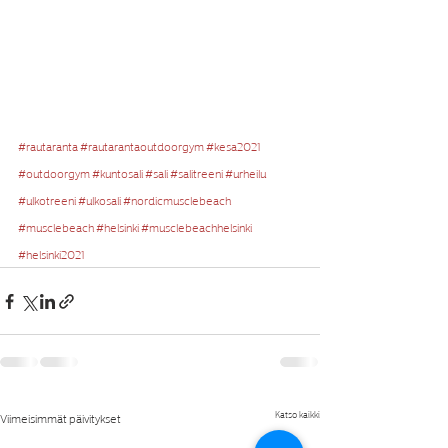
#rautaranta
#rautarantaoutdoorgym
#kesa2021
#outdoorgym
#kuntosali
#sali
#salitreeni
#urheilu
#ulkotreeni
#ulkosali
#nordicmusclebeach
#musclebeach
#helsinki
#musclebeachhelsinki
#helsinki2021
Katso kaikki
Viimeisimmät päivitykset