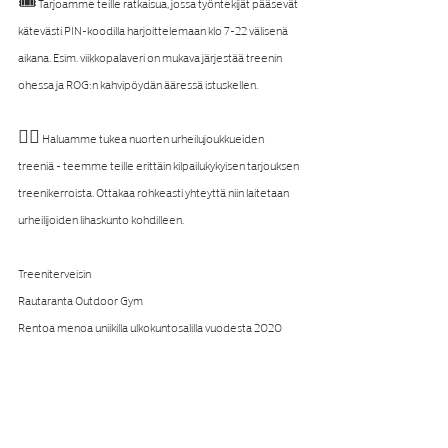
🎟 Tarjoamme teille ratkaisua, jossa työntekijät pääsevät 
kätevästi PIN-koodilla harjoittelemaan klo 7-22 välisenä 
aikana. Esim. viikkopalaveri on mukava järjestää treenin 
ohessa ja ROG:n kahvipöydän ääressä istuskellen.
🤼‍♂️ Haluamme tukea nuorten urheilujoukkueiden 
treeniä - teemme teille erittäin kilpailukykyisen tarjouksen 
treenikerroista. Ottakaa rohkeasti yhteyttä niin laitetaan 
urheilijoiden lihaskunto kohdilleen.
Treeniterveisin
Rautaranta Outdoor Gym
Rentoa menoa uniikilla ulkokuntosalilla vuodesta 2020