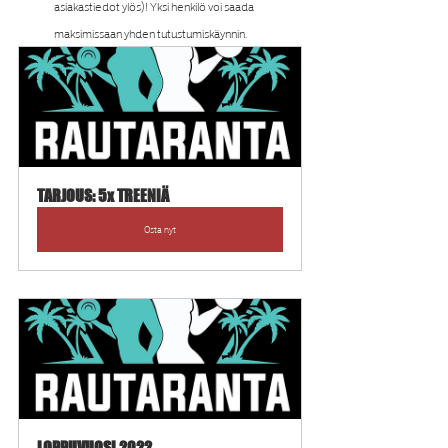
asiakastiedot ylös)! Yksi henkilö voi saada 
maksimissaan yhden tutustumiskäynnin.
TARJOUS: 5x TREENIÄ
Osta nyt
LOPPUVUOSI 2022