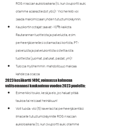
ROG:n kassan aukioloaikana (ts. kun sivuportti auki, 
otamme asiakastiedot ylös)!  Yksi henkilö voi 
saada maksimissaan yhden tutustumiskäynnin.
Kausikortin ostajat saavat -10% kaikista 
Rautarannan tuotteista ja palveluista, esim. 
perheenjäsenellesi ostamastasi kortista, PT-
palveluista ja palvelukontista ostettavista 
tuotteista (juomat, patukat, paidat, ym)!
Tulossa myöhemmin: mahdollisuus maksaa 
kahdessa osassa
2023 kesäkortti 149€, voimassa kolmena 
valitsemanasi kuukautena vuoden 2023 puolella:
Esimerkiksi touko, kesä ja elo, jos haluat pitää 
taukoa tai reissaat heinäkuun!
Voit tuoda  viisi (5) kaveriasi tai perheenjäsentäsi 
ilmaiselle tutustumiskäynnille ROG:n kassan 
aukioloaikana (ts. kun sivuportti auki, otamme 