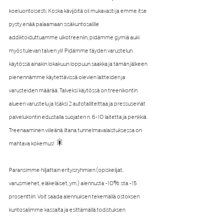
koeluontoisesti. Koska kävijöitä oli mukavasti ja emme itse 
pysty enää palaamaan sisäkuntosalille 
addiktoiduttuamme ulkotreeniin, pidämme gymiä auki 
myös tulevan talven yli! Pidämme täyden varustelun 
käytössä ainakin lokakuun loppuun saakka ja tämän jälkeen 
pienennämme käytettävissä olevien laitteiden ja 
varusteiden määrää. Talveksi käytössä on treenikontin 
alueen varustelu ja lisäksi 2 autotallitelttaa ja pressuseinät 
palvelukontin edustalla suojaten n. 6-10 laitetta ja penkkiä. 
Treenaaminen viileänä iltana tunnelmavalaistuksessa on 
mahtava kokemus! 🎇
Paransimme hiljattain erityisryhmien (opiskelijat, 
varusmiehet, eläkeläiset, ym.) alennusta -10%:sta -15 
prosenttiin. Voit saada alennuksen tekemällä ostoksen 
kuntosalimme kassalta ja esittämällä todistuksen 