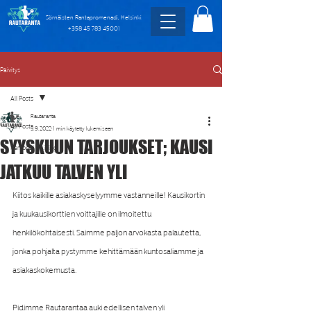
Sörnäisten Rantapromenadi, Helsinki
+358 45 783 45001
Päivitys
All Posts
Rautaranta
All Posts
5.9.2022
1 min käytetty lukemiseen
SYYSKUUN TARJOUKSET; KAUSI
Personal Training
JATKUU TALVEN YLI
Kiitos kaikille asiakaskyselyymme vastanneille! Kausikortin 
ja kuukausikorttien voittajille on ilmoitettu 
henkilökohtaisesti. Saimme paljon arvokasta palautetta, 
jonka pohjalta pystymme kehittämään kuntosaliamme ja 
asiakaskokemusta.
Pidimme Rautarantaa auki edellisen talven yli 