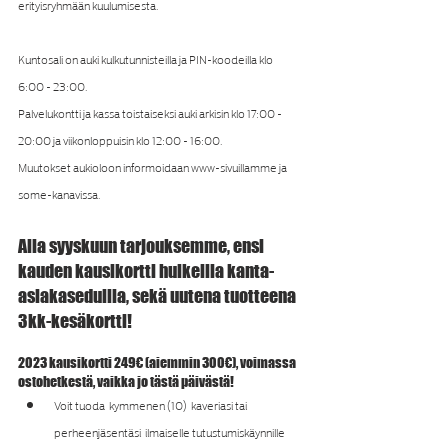
erityisryhmään kuulumisesta.
Kuntosali on auki kulkutunnisteilla ja PIN-koodeilla klo 
6:00 - 23:00.
Palvelukontti ja kassa toistaiseksi auki arkisin klo 17:00 - 
20:00 ja viikonloppuisin klo 12:00 - 16:00.
Muutokset aukioloon informoidaan www-sivuillamme ja 
some-kanavissa.
Alla syyskuun tarjouksemme, ensi 
kauden kausikortti huikeilla kanta-
asiakaseduilla, sekä uutena tuotteena 
3kk-kesäkortti!
2023 kausikortti 249€ (aiemmin 300€), voimassa 
ostohetkestä, vaikka jo tästä päivästä!
Voit tuoda  kymmenen (10)  kaveriasi tai 
perheenjäsentäsi  ilmaiselle tutustumiskäynnille 