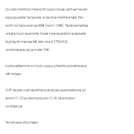
Jos olet miettinyt mikä kortti sopisi sinulle ulottuen kesän 
loppupuolelle tai talvelle, ei tarvitse miettiä enää! 3kk-
kortti nyt tarjouksessa 99€ (norm. 119€). Tästä kannattaa 
vinkata myös kavereille. Muille treeniparatiisin asiakkaille 
löylykäynti maksaa 6€ (ale-koodi STEAM24 
verkkokaupassa) ja muille 10€.
Kuntosalillamme on myös isoja pyyhkeitä vuokrattavana 
4€ hintaan.
SUP-laudat ovat käytettävissä kassan aukioloaikoina, eli 
arkisin 17-20 ja viikonloppuisin 12-16, tai erikseen 
sovittaessa.
Tervetuloa viihtymään!