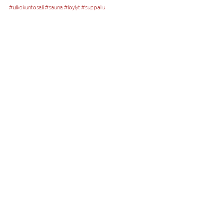
#ulkokuntosali
#sauna
#löylyt
#suppailu