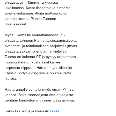
ohjausta gymillämme raikkaassa 
ulkoilmassa. Katso lisätietoja ja hinnasto 
www-sivuiltamme. Aloita matkasi kohti 
elämäsi kuntoa Pian ja Tuomon 
ohjauksessa!
Myös ulkomailla ammattimaisesti PT-
ohjausta tehneen Pian erityisosaamisalueita 
ovat core- ja toiminnallinen harjoittelu (myös 
ohjausta saksan ja englannin kielellä). 
Tuomo on kokenut PT ja pystyy tarjoamaan 
monipuolista ohjausta asiakkailleen 
tarpeesta riippuen. Hän on myös kilpaillut 
Classic Bodybuildingissa ja on koulutettu 
hieroja.
Rautarannalle voi tulla myös oman PT:nsa 
kanssa. Sekä treenaajasta että ohjaajasta 
peritään hinnaston mukainen pääsymaksu.
Katso lisätietoja ja hinnasto 
täältä
.