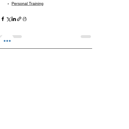
Personal Training
Kommentit
Kirjoita kommentti...
© 2026 Rautaranta Outdoor Gym. Kaikki oikeudet pidätetään.