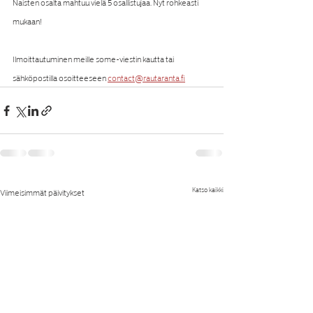
Naisten osalta mahtuu vielä 5 osallistujaa. Nyt rohkeasti 
mukaan!
Ilmoittautuminen meille some-viestin kautta tai 
sähköpostilla osoitteeseen 
contact@rautaranta.fi
Katso kaikki
Viimeisimmät päivitykset