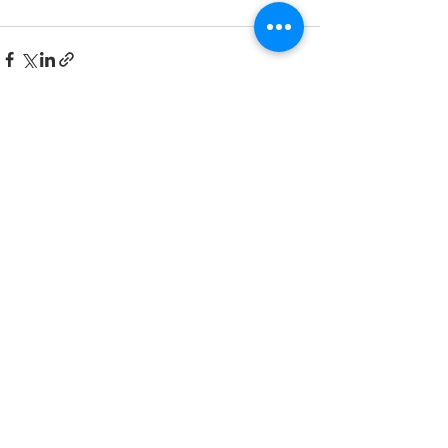
Katso kaikki
Viimeisimmät päivitykset