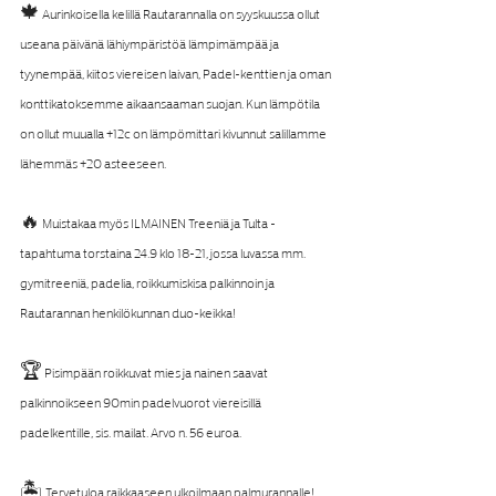
🍁 Aurinkoisella kelillä Rautarannalla on syyskuussa ollut 
useana päivänä lähiympäristöä lämpimämpää ja 
tyynempää, kiitos viereisen laivan, Padel-kenttien ja oman 
konttikatoksemme aikaansaaman suojan. Kun lämpötila 
on ollut muualla +12c on lämpömittari kivunnut salillamme 
lähemmäs +20 asteeseen.
🔥 Muistakaa myös ILMAINEN Treeniä ja Tulta -
tapahtuma torstaina 24.9 klo 18-21, jossa luvassa mm. 
gymitreeniä, padelia, roikkumiskisa palkinnoin ja 
Rautarannan henkilökunnan duo-keikka!
🏆 Pisimpään roikkuvat mies ja nainen saavat 
palkinnoikseen 90min padelvuorot viereisillä 
padelkentille, sis. mailat. Arvo n. 56 euroa.
🏝 Tervetuloa raikkaaseen ulkoilmaan palmurannalle!