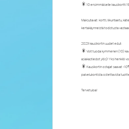
🎇10 ensimmäiselle kausikortti 1
Maksutavat: kortti, liikuntaetu, kät
kertakäynneistä todistusta vastaa
2023 kausikortin uudet edut:
🎇Voit tuoda kymmenen (10) kaveri
asiakastiedot ylös)! Yksi henkilö 
🎇Kausikortin ostajat saavat -10% 
palvelukontista ostettavista tuotte
Tervetuloa!