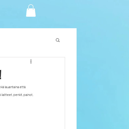
!
ekä lauantaina että 
aitteet, penkit, painot, 