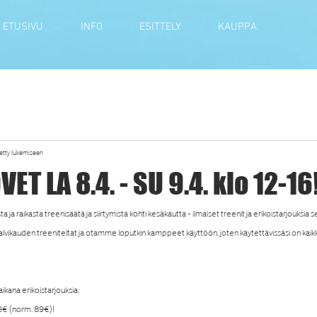
ETUSIVU
INFO
ESITTELY
KAUPPA
tetty lukemiseen
ET LA 8.4. - SU 9.4. klo 12-16
ja raikasta treenisäätä ja siirtymistä kohti kesäkautta - ilmaiset treenit ja erikoistarjouksia s
vikauden treeniteltat ja otamme loputkin kamppeet käyttöön, joten käytettävissäsi on kaikki l
kana erikoistarjouksia:
9€ (norm. 89€)!