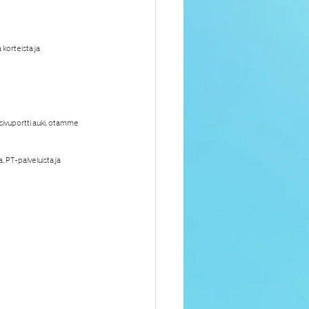
 korteista ja 
sivuportti auki, otamme 
 PT-palveluista ja 