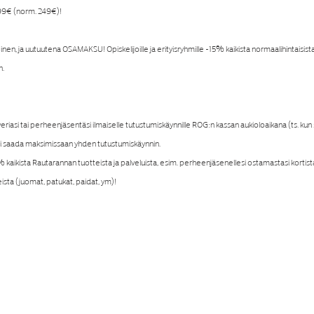
99€ (norm. 249€)!
einen, ja uutuutena OSAMAKSU! Opiskelijoille ja erityisryhmille -15% kaikista normaalihintaisista
n.
asi tai perheenjäsentäsi ilmaiselle tutustumiskäynnille ROG:n kassan aukioloaikana (ts. kun 
voi saada maksimissaan yhden tutustumiskäynnin.
kaikista Rautarannan tuotteista ja palveluista, esim. perheenjäsenellesi ostamastasi kortista,
ista (juomat, patukat, paidat, ym)!