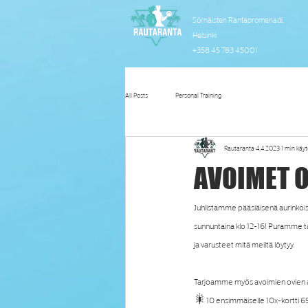
Sörnäisten Rantapromenadi,
Helsinki
+358 45 783 45001
All Posts
Personal Training
Rautaranta
4.4.2023
1 min käy
AVOIMET OV
Juhlistamme pääsiäisenä aurinkoista 
sunnuntaina klo 12-16! Puramme tal
ja varusteet mitä meiltä löytyy.
Tarjoamme myös avoimien ovien ai
🎇10 ensimmäiselle 10x-kortti 6