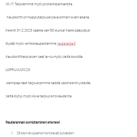
10-17. Tarjoilemme myös proteiinipannareita.
  Kausikortti on huipputarjousessa avoimien ovien aikana: 
treenit 31.12.2023 saakka vain 50 euroa! Kaikki pääsyliput 
löydät myös verkkokaupastamme 
rautaranta.fi
. 
Kausikorttitarjouksen saat la–su myös sieltä koodilla 
LOPPUVUOSI23. 
 Alempaa näet tarjouksemme kaikille ulkotreenin ystäville, 
sieltä löytyy myös kova tarjous ensi kaudesta.
Rautarannan somistaminen etenee!
25 kilon levypainot koristavat pylväiden 