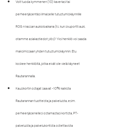
Voit tuoda kymmenen (10) kaveriasi tai 
perheenjäsentäsi ilmaiselle tutustumiskäynnille 
ROG:n kassan aukioloaikana (ts. kun sivuportti auki, 
otamme asiakastiedot ylös)! Yksi henkilö voi saada 
maksimissaan yhden tutustumiskäynnin. Etu 
koskee henkilöitä, jotka eivät ole vielä käyneet 
Rautarannalla.
Kausikortin ostajat saavat -10% kaikista 
Rautarannan tuotteista ja palveluista, esim. 
perheenjäsenellesi ostamastasi kortista, PT-
palveluista ja palvelukontista ostettavista 