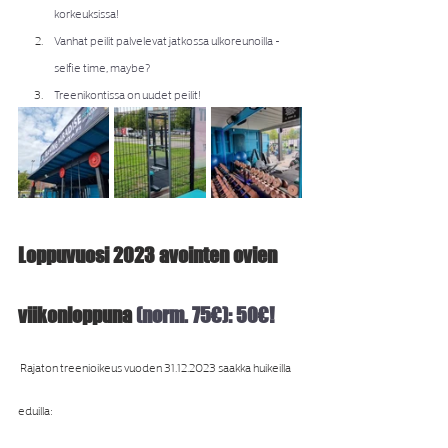
korkeuksissa!
Vanhat peilit palvelevat jatkossa ulkoreunoilla - 
selfie time, maybe? 
Treenikontissa on uudet peilit! 
Loppuvuosi 2023 avointen ovien 
viikonloppuna 
(norm. 75€): 50€!
 Rajaton treenioikeus vuoden 31.12.2023 saakka huikeilla 
eduilla: