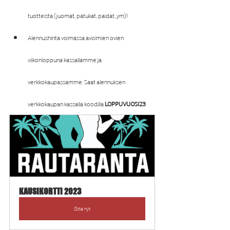
tuotteista (juomat, patukat, paidat, ym)!
Alennushinta voimassa avoimien ovien 
viikonloppuna kassallamme ja 
verkkokaupassamme. Saat alennuksen 
verkkokaupan kassalla koodilla 
LOPPUVUOSI23
KAUSIKORTTI 2023
Osta nyt