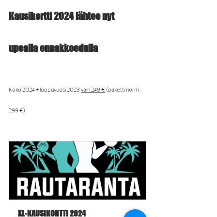
Kausikortti 2024 lähtee nyt 
upealla ennakkoedulla
Koko 2024 + loppuvuosi 2023 
vain 249 €
 (paketti norm. 
299 €)
XL-KAUSIKORTTI 2024