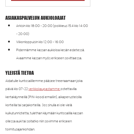
ASIAKASPALVELUN AUKIOLOAJAT
Arkisin klo 18:00 - 20:00 (poikkeus 15.4 klo 14:00 
- 20:00)
Viikonloppuisin klo 12:00 - 16:00
Pidennämme kassan aukioloa kesän edetessä. 
Avaamme kassan myös erikseen sovittaessa.
YLEISTÄ TIETOA
Aidatulle kuntosalillemme pääsee treenaamaan joka 
päivä klo 07-22 
verkkokaupastamme 
ostettavilla 
kertakäynneillä (PIN-koodi emailiin), aikaperusteisilla 
korteilla tai sarjakorteilla.  Jos sinulla ei ole vielä  
kulkutunnistetta, tulethan käymään kuntosalilla kassan 
ollessa auki tai soitatko niin sovimme erikseen 
toimitusajankohdan.