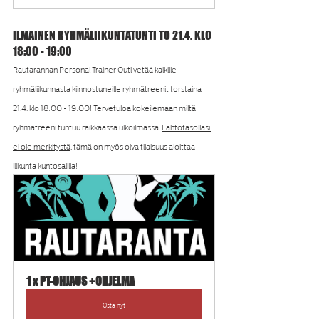
ILMAINEN RYHMÄLIIKUNTATUNTI TO 21.4. KLO 
18:00 - 19:00
Rautarannan Personal Trainer Outi vetää kaikille 
ryhmäliikunnasta kiinnostuneille ryhmätreenit torstaina 
21.4. klo 18:00 - 19:00! Tervetuloa kokeilemaan miltä 
ryhmätreeni tuntuu raikkaassa ulkoilmassa. 
Lähtötasollasi 
ei ole merkitystä
, tämä on myös oiva tilaisuus aloittaa 
liikunta kuntosalilla!
1 x PT-OHJAUS +OHJELMA
Osta nyt