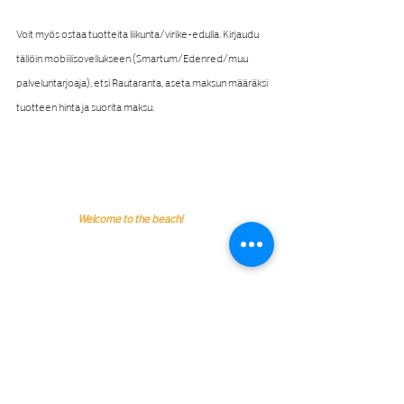
Voit myös ostaa tuotteita liikunta/virike-edulla. Kirjaudu 
tällöin mobiilisovellukseen (Smartum/Edenred/muu 
palveluntarjoaja), etsi Rautaranta, aseta maksun määräksi 
tuotteen hinta ja suorita maksu.
Welcome to the beach!