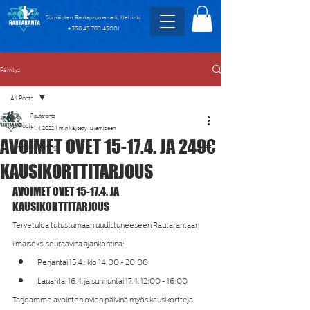
Sörnäisten Rantapromenadi, Helsinki
+358 45 783 45001
Päivitys
All Posts
Rautaranta
All Posts
14.4.2022
1 min käytetty lukemiseen
AVOIMET OVET 15-17.4. JA 249€
Personal Training
KAUSIKORTTITARJOUS
AVOIMET OVET 15-17.4. JA 
KAUSIKORTTITARJOUS
Tervetuloa tutustumaan uudistuneeseen Rautarantaan 
ilmaiseksi seuraavina ajankohtina:
Perjantai 15.4.: klo 14:00 - 20:00
Lauantai 16.4. ja sunnuntai 17.4. 12:00 - 16:00
Tarjoamme avointen ovien päivinä myös kausikortteja 