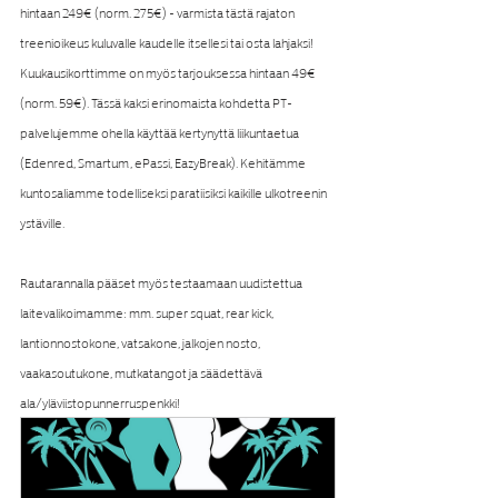
hintaan 249€ (norm. 275€) - varmista tästä rajaton 
treenioikeus kuluvalle kaudelle itsellesi tai osta lahjaksi! 
Kuukausikorttimme on myös tarjouksessa hintaan 49€ 
(norm. 59€). Tässä kaksi erinomaista kohdetta PT-
palvelujemme ohella käyttää kertynyttä liikuntaetua 
(Edenred, Smartum, ePassi, EazyBreak). Kehitämme 
kuntosaliamme todelliseksi paratiisiksi kaikille ulkotreenin 
ystäville.
Rautarannalla pääset myös testaamaan uudistettua 
laitevalikoimamme: mm. super squat, rear kick, 
lantionnostokone, vatsakone, jalkojen nosto, 
vaakasoutukone, mutkatangot ja säädettävä 
ala/yläviistopunnerruspenkki!