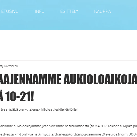
ETUSIVU
INFO
ESITTELY
KAUPPA
etty lukemiseen
 LAAJENNAMME AUKIOLOAIKOJ
 10-21!
nipäivä on nyt takana - kiitokset kaikille kävijöille!
ntaisimme aukioloaikojamme, joten olemme heti huomisesta (to 8.4.2021) alkaen auki joka päi
hestyessä - nyt on hyvä hetki myös tarttua kausikorttitarjoukseemme 249 euroa (norm. 300 