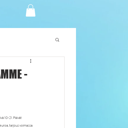
AMME -
vä 10-21. Päivät 
euroa, tarjous voimassa 