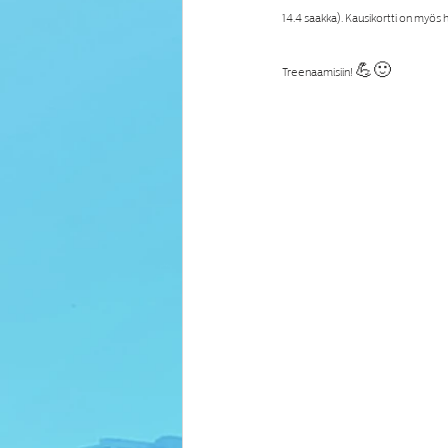
14.4 saakka). Kausikortti on myös h
Treenaamisiin! 💪🙂