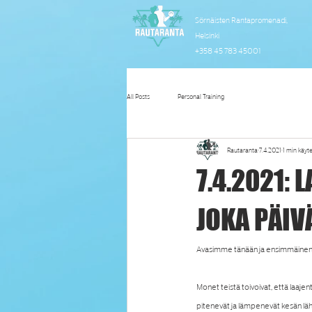
Sörnäisten Rantapromenadi,
Helsinki
+358 45 783 45001
All Posts
Personal Training
Rautaranta
7.4.2021
1 min käyt
7.4.2021:
JOKA PÄIVÄ
Avasimme tänään ja ensimmäinen tree
Monet teistä toivoivat, että laaje
pitenevät ja lämpenevät kesän lä