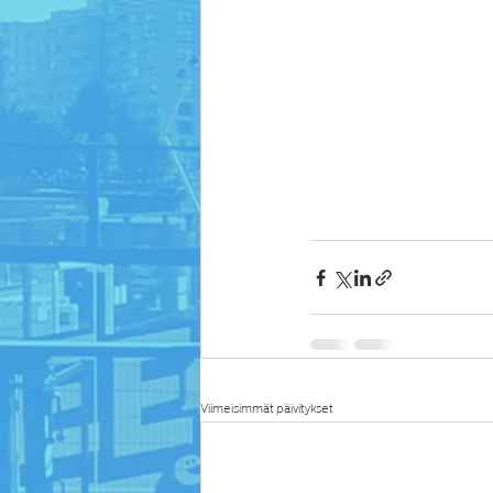
Viimeisimmät päivitykset