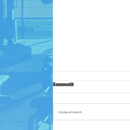
Kommentit
Kirjoita kommentti...
🌴4KK-KESÄKORTTI 2025🌴