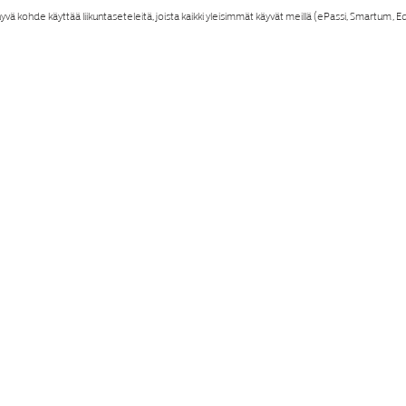
yvä kohde käyttää liikuntaseteleitä, joista kaikki yleisimmät käyvät meillä (ePassi, Smartum, E