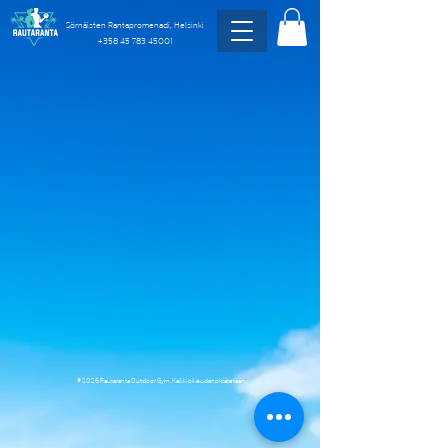
Sörnäisten Rantapromenadi, Helsinki
+358 45 783 45001
© 2026 Rautaranta Outdoor Gym. Kaikki oikeudet pidätetään.